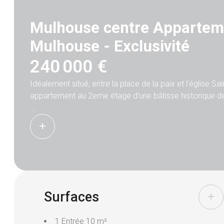
Mulhouse centre Apparteme
Mulhouse -
Exclusivité
240 000 €
Idéalement situé, entre la place de la paix et l’église S
appartement au 2eme étage d’une bâtisse historique d
Moulures et design : Son confort moderne allié au char
A l’entrée, un couloir dessert les différentes pièces d
Une pièce de vie ouverte sur une cuisine avec son îlot central, un salon chaleureux et lumineux, avec son balcon ,3 grandes
chambres, dont une suite parentale avec douche a l’Ital
Une cave complète ce bien.
Possibilité d’acheter une place de parking.
Surfaces
Pour plus de renseignements vous pouvez contacter V
1 Entrée
10 m²