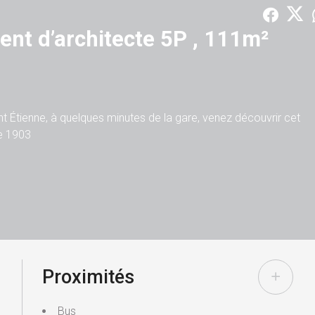
nt d’architecte 5P , 111m²
aint Étienne, à quelques minutes de la gare, venez découvrir cet
e 1903
me de l’ancien vous séduira .
e cet appartement de 111 m2 .
ienne.
Proximités
alentino BIANCO au 06.06.82.32.63 ou l'agence Valencay au
Bus