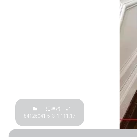
84126041
5
3
1
111.17