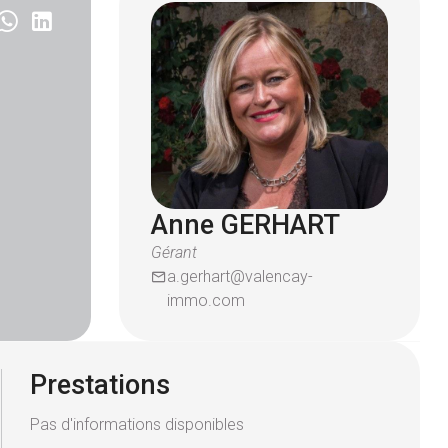
Anne GERHART
Gérant
a.gerhart@valencay-
immo.com
Prestations
Pas d'informations disponibles