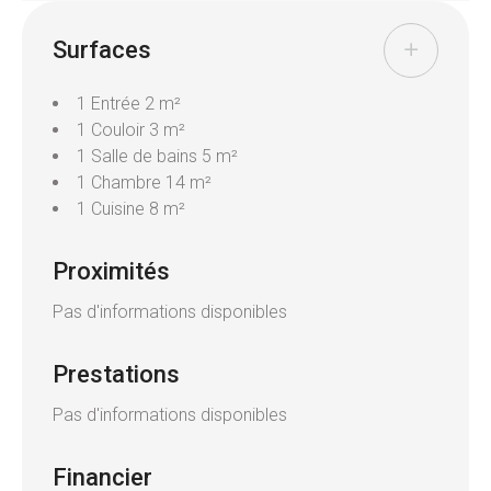
baignoire, une cuisine équipée, un salon séjour et
Surfaces
une chambre. Non loué actuellement, ancien loyer
500€/mois HC.
le bien est complété d'une cave.
1 Entrée
2 m²
Chauffage collectif gaz. TF 786 €
1 Couloir
3 m²
1 Salle de bains
5 m²
Pour plus de renseignements et pour une visite
1 Chambre
14 m²
contactez l'équipe Valençay au 03.89.46.59.60
1 Cuisine
8 m²
Proximités
Pas d'informations disponibles
Prestations
Pas d'informations disponibles
Financier