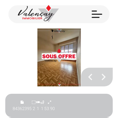
84362395
2
1
1
53.90