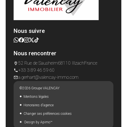
Nous suivre
Nous rencontrer
52 Rue de Sausheim
68110 Illzach
France
+33 3 89 46 59 60
a.gerhart@valencay-immo.com
©2026 Groupe VALENCAY
Mentions légales
Honoraires d'agence
Changer ses préférences cookies
Design by
Apimo™