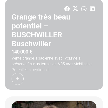
Grange très beau
potentiel –
BUSCHWILLER
Buschwiller
140 000 €
Vente grange alsacienne avec "volume à
préserver" sur un terrain de 6,05 ares viabilisable.
Potentiel exceptionnel
Le bâtiment doit être conservé dans les volumes
identiques ainsi que la structure alsacienne
(poutres, colombages, etc), donc une démolition
totale n'est pas envisageable.
Idéalement situé en retrait . A quelques minutes
de la Frontière Suisse.