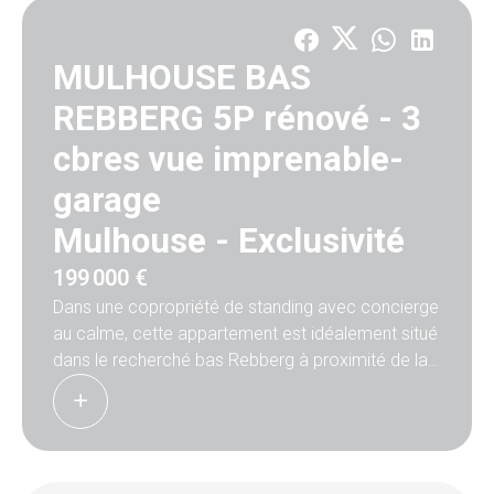
MULHOUSE BAS
REBBERG 5P rénové - 3
cbres vue imprenable-
garage
Mulhouse -
Exclusivité
199 000 €
Dans une copropriété de standing avec concierge
au calme, cette appartement est idéalement situé
dans le recherché bas Rebberg à proximité de la
gare et toutes commodités.
Ce beau 5 P refait à neuf lumineux et traversant
avec cave et garage se situé au 5ème étage
avec une vue spectaculaire depuis ses deux
balcons. La copropriété bénéficie d'une chaudière