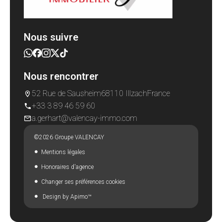
Nous suivre
Nous rencontrer
52 Rue de Sausheim
68110 Illzach
France
+33 3 89 46 59 60
a.gerhart@valencay-immo.com
©2026 Groupe VALENCAY
Mentions légales
Honoraires d'agence
Changer ses préférences cookies
Design by
Apimo™