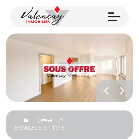
86990280
5
3
1
113.87