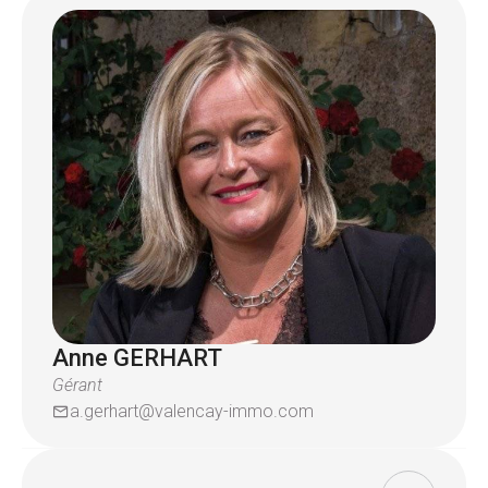
neuve aucun travaux supplémentaire à prévoir.
Pour plus de renseignement contactez l'agence
Valençay au
Anne GERHART
Gérant
a.gerhart@valencay-immo.com