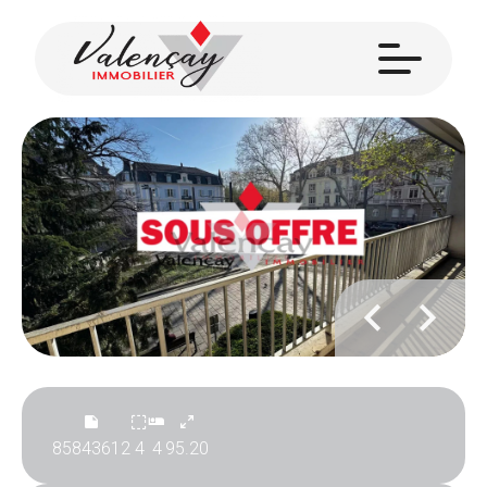
85843612
4
4
95.20