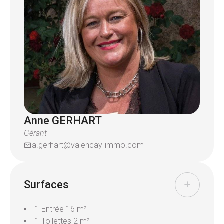
Anne GERHART
Gérant
a.gerhart@valencay-immo.com
Surfaces
1 Entrée
16 m²
1 Toilettes
2 m²