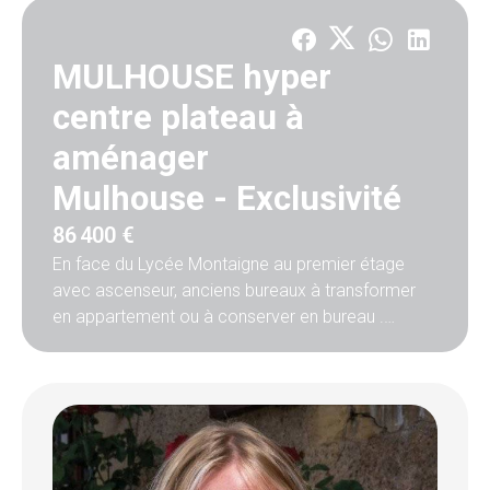
MULHOUSE hyper
centre plateau à
aménager
Mulhouse -
Exclusivité
86 400 €
En face du Lycée Montaigne au premier étage
avec ascenseur, anciens bureaux à transformer
en appartement ou à conserver en bureau .
Possibilité de créer 3 chambres et un séjour.
Pour plus de renseignements contactez l'équipe
Valencay au