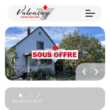
86640514
5
95.27