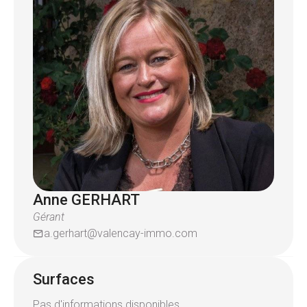
Chauffage au fuel ,chaudière de 2016.
Pour plus de renseignements contactez l'équipe
valençay au 03X89X46X59X60
Anne GERHART
Gérant
a.gerhart@valencay-immo.com
Surfaces
Pas d'informations disponibles