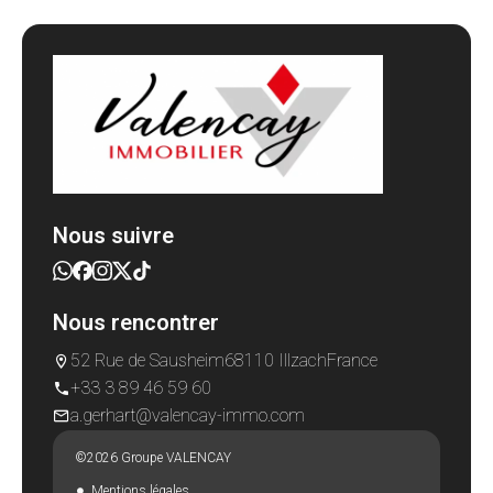
Nous suivre
Nous rencontrer
52 Rue de Sausheim
68110 Illzach
France
+33 3 89 46 59 60
a.gerhart@valencay-immo.com
©2026 Groupe VALENCAY
Mentions légales