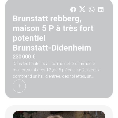
Brunstatt rebberg,
maison 5 P à très fort
potentiel
Brunstatt-Didenheim
230 000 €
Dans les hauteurs au calme cette charmante
maison,sur 4 ares 12 ,de 5 pièces sur 2 niveaux
comprend un hall d’entrée, des toilettes, un
salon/séjour( 29 m²) , une cuisine donnant sur une
véranda.
La partie nuit à l'étage se compose de deux
chambres( 18.30+15.52m²), une salle de bain
avec baignoire.(8.3m²).
Une cave et un garage complètent le bien