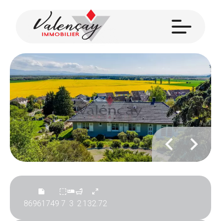
86961749
7
3
2
132.72