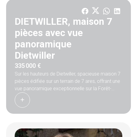
DIETWILLER, maison 7
pièces avec vue
panoramique
Dietwiller
335 000 €
Sur les hauteurs de Dietwiller, spacieuse maison 7
pièces édifiée sur un terrain de 7 ares, offrant une
vue panoramique exceptionnelle sur la Forêt-
Noire et les Alpes.
Au calme absolu, cette maison à ossature bois au
bardage neuf, classée D, bénéficie d’équipements
de qualité : pompe à chaleur, panneaux solaires,
poêle à bois, grande terrasse, double garage et