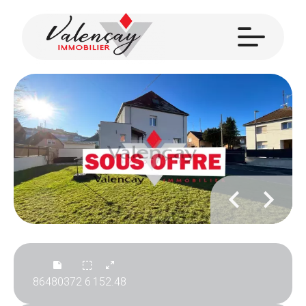
86480372
6
152.48