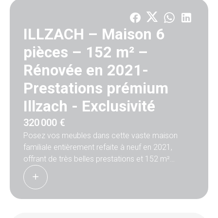
ILLZACH – Maison 6
pièces – 152 m² –
Rénovée en 2021-
Prestations prémium
Illzach -
Exclusivité
320 000 €
Posez vos meubles dans cette vaste maison
familiale entièrement refaite à neuf en 2021,
offrant de très belles prestations et 152 m²
habitables, sur une parcelle de 537 m².
Rez-de-chaussée : entrée, WC, grand salon-séjour
lumineux, cuisine équipée moderne, salle d’eau.
Étage : 3 chambres + salle de bains.
Combles : superbe suite parentale avec dressing