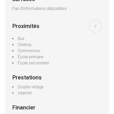
Très belles prestations – à visiter sans tarder !
Pas d'informations disponibles
Pour plus de renseignements contacter l'agence
Valencay au
Proximités
Bus
Cinéma
Commerces
École primaire
École secondaire
Prestations
Double vitrage
Internet
Financier