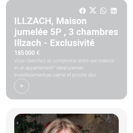
ILLZACH, Maison
jumelée 5P , 3 chambres
Illzach -
Exclusivité
185 000 €
Vous cherchez un compromis entre une maison
et un appartement? Idéal premier
investissement,au calme et proche des
commodités. D'une surface de 101.83 m2, cette
maison jumelée se compose d'une entrée d'un
salon séjour avec cuisine ouverte entièrement
équipée, de trois chambres,d'une salle de bains
avec douche et bain, d'un dressing avec espace
bureau, de deux toilettes. Coté extérieur une
terrasse couverte donnant accès a son jardin.
Pas de travaux à prévoir à l'intérieur.