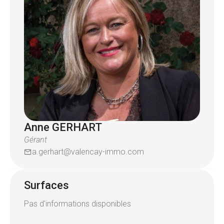
Le bien est complété d'un sous-sol avec
cave,garage, atelier.
Pour plus de renseignement contactez l'agence
Valencay au
Anne GERHART
Gérant
a.gerhart@valencay-immo.com
Surfaces
Pas d'informations disponibles