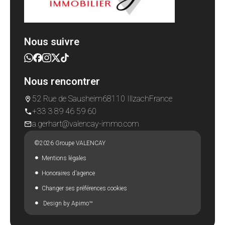
Nous suivre
Nous rencontrer
52 Rue de Sausheim
68110 Illzach
France
+33 3 89 46 59 60
a.gerhart@valencay-immo.com
©2026 Groupe VALENCAY
Mentions légales
Honoraires d'agence
Changer ses préférences cookies
Design by
Apimo™