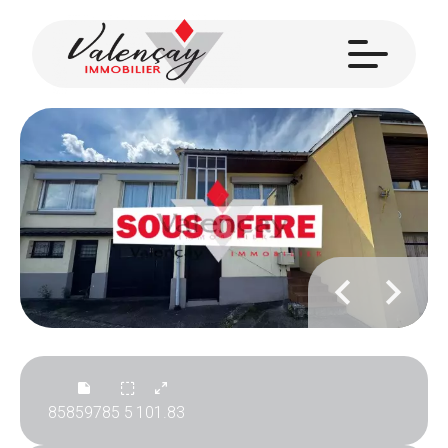
85859785
5
101.83